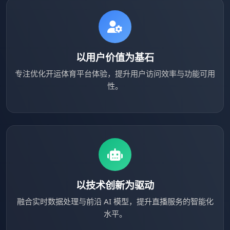
以用户价值为基石
专注优化开运体育平台体验，提升用户访问效率与功能可用
性。
以技术创新为驱动
融合实时数据处理与前沿 AI 模型，提升直播服务的智能化
水平。