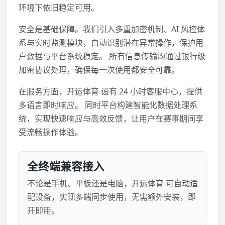
环境下依旧稳定可用。
安全是基础保障。我们引入多重加密机制、AI 风控体
系与实时监测模块，自动识别潜在异常操作，保护用
户数据与平台系统稳定。 所有信息传输均通过银行级
加密协议处理，确保每一次使用都安全可靠。
在服务方面，开运体育 设有 24 小时客服中心，提供
多语言即时响应。 同时平台构建智能化数据处理系
统，实现快速响应与高效反馈，让用户在赛事期间享
受流畅操作体验。
全终端兼容接入
不论是手机、平板还是电脑，开运体育 可自动适
配设备，实现多端同步使用，无需额外安装，即
开即用。