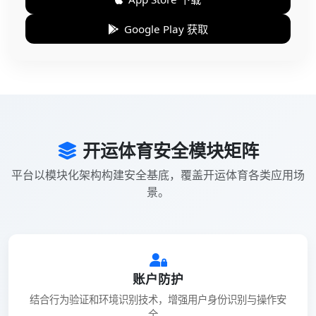
Google Play 获取
开运体育安全模块矩阵
平台以模块化架构构建安全基底，覆盖开运体育各类应用场
景。
账户防护
结合行为验证和环境识别技术，增强用户身份识别与操作安
全。