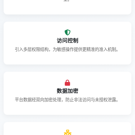
访问控制
引入多层权限结构，为敏感操作提供更精准的准入机制。
数据加密
平台数据经双向加密处理，防止非法访问与未授权泄露。