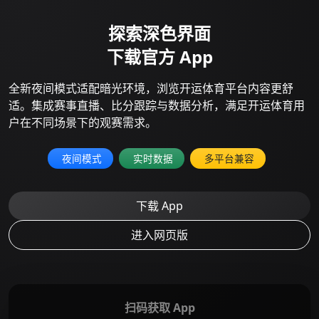
探索深色界面
下载官方 App
全新夜间模式适配暗光环境，浏览开运体育平台内容更舒
适。集成赛事直播、比分跟踪与数据分析，满足开运体育用
户在不同场景下的观赛需求。
夜间模式
实时数据
多平台兼容
下载 App
进入网页版
扫码获取 App