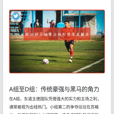
A组至D组：传统豪强与黑马的角力
在A组，东道主德国队凭借强大的实力和主场之利，
通常被视为出线热门。小组第二的争夺往往在苏格