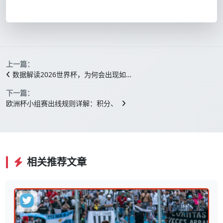
上一篇：
数据解读2026世界杯，为何会出现如…
下一篇：
欧洲杯小组赛出线规则详解：积分、
相关推荐文章