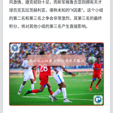
风激情，捷克韧劲十足，而新军格鲁吉亚则拥有天才
球员克瓦拉茨赫利亚，堪称未知的“X因素”。这个小组
的第二名和第三名之争会非常激烈，其第三名的最终
积分，将对其他小组的第三名产生直接影响。