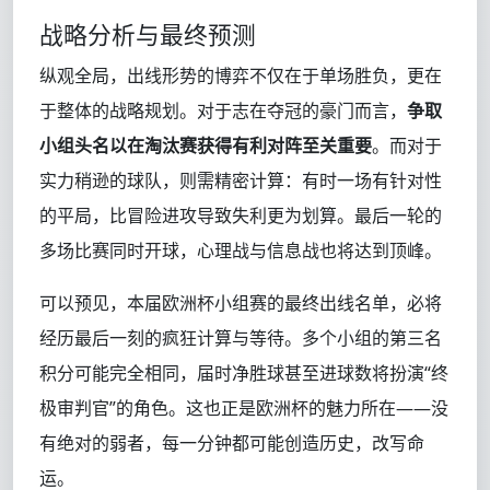
战略分析与最终预测
纵观全局，出线形势的博弈不仅在于单场胜负，更在
于整体的战略规划。对于志在夺冠的豪门而言，
争取
小组头名以在淘汰赛获得有利对阵至关重要
。而对于
实力稍逊的球队，则需精密计算：有时一场有针对性
的平局，比冒险进攻导致失利更为划算。最后一轮的
多场比赛同时开球，心理战与信息战也将达到顶峰。
可以预见，本届欧洲杯小组赛的最终出线名单，必将
经历最后一刻的疯狂计算与等待。多个小组的第三名
积分可能完全相同，届时净胜球甚至进球数将扮演“终
极审判官”的角色。这也正是欧洲杯的魅力所在——没
有绝对的弱者，每一分钟都可能创造历史，改写命
运。