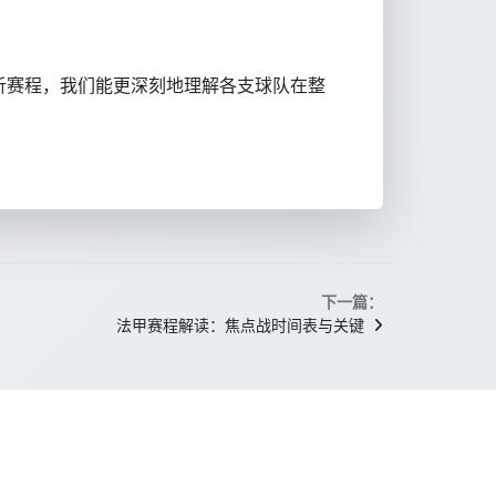
析赛程，我们能更深刻地理解各支球队在整
下一篇：
法甲赛程解读：焦点战时间表与关键