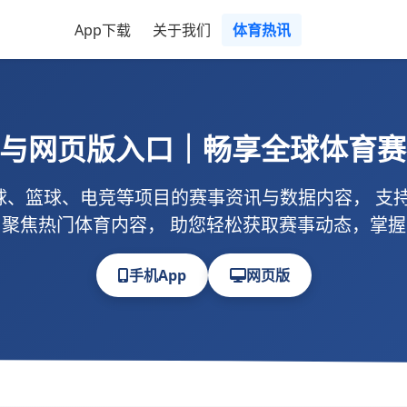
App下载
关于我们
体育热讯
P与网页版入口｜畅享全球体育
球、篮球、电竞等项目的赛事资讯与数据内容， 支
聚焦热门体育内容， 助您轻松获取赛事动态，掌
手机App
网页版