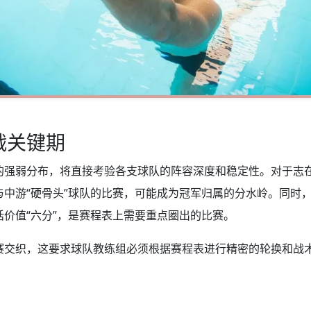
战关键期
的强弱分布，将直接考验各支球队的阵容深度和稳定性。对于志
与中游“硬骨头”球队的比赛，可能成为冠军归属的分水岭。同时
价值“六分”，是赛程表上需要重点圈出的比赛。
赛交织，这要求球队教练组必须根据赛程表进行精密的轮换和战