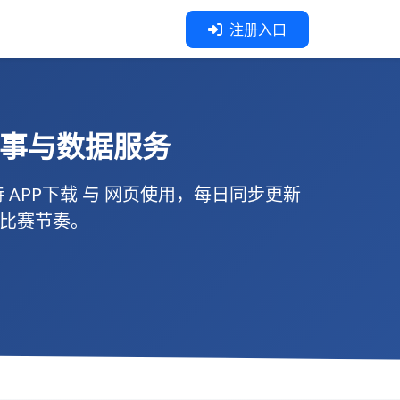
注册入口
赛事与数据服务
持
APP下载
与
网页使用
，每日同步更新
握比赛节奏。