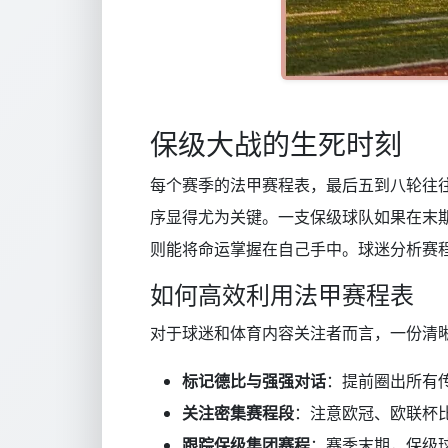
保级大战的生死时刻
每个赛季的法甲赛程表，最后五到八轮往
序显得尤为关键。一支保级球队如果在末
则能将命运掌握在自己手中。球迷分析赛程
如何高效利用法甲赛程表
对于球迷和体育内容关注者而言，一份清
标记德比与强强对话
：提前圈出所有
关注密集赛程段
：注意欧冠、欧联杯
跟踪保级集团赛程
：赛季末期，保级