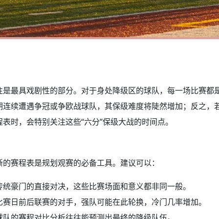
往是最具戏剧性的部分。对于身处降级区的球队，每一场比赛都
期连续遭遇争冠或争欧战球队，其保级难度将陡然增加；反之，
表时，会特别关注这些“六分”保级大战的时间点。
晰的赛程表是规划观赛的必备工具。建议可以：
传统豪门的直接对决，这些比赛场面和意义都非同一般。
比赛日前后联赛的对手，强队可能在此轮换，冷门几率增加。
球队的赛程对比分析往往能预测出最终的降级队伍。