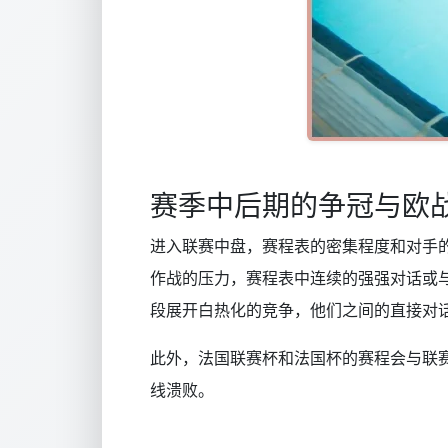
赛季中后期的争冠与欧
进入联赛中盘，赛程表的密集程度和对手
作战的压力，赛程表中连续的强强对话或
段展开白热化的竞争，他们之间的直接对话
此外，法国联赛杯和法国杯的赛程会与联
线溃败。