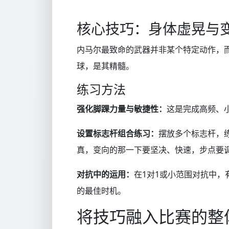
核心技巧：身体虚晃与
内马尔最致命的武器并非某个特定动作，
球，是其精髓。
练习方法
强化脚踝力量与敏捷性：
这是完成高频、
设置标志杆组合练习：
摆放多个标志杆，
真，变向的那一下要坚决、快速，步点要
对抗中的运用：
在1对1或小范围对抗中
的最佳时机。
将技巧融入比赛的整