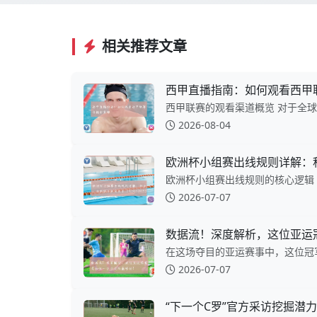
相关推荐文章
西甲直播指南：如何观看西甲
西甲联赛的观看渠道概览 对于全球
2026-08-04
欧洲杯小组赛出线规则详解：
欧洲杯小组赛出线规则的核心逻辑 
2026-07-07
数据流！深度解析，这位亚运
在这场夺目的亚运赛事中，这位冠军
2026-07-07
“下一个C罗”官方采访挖掘潜