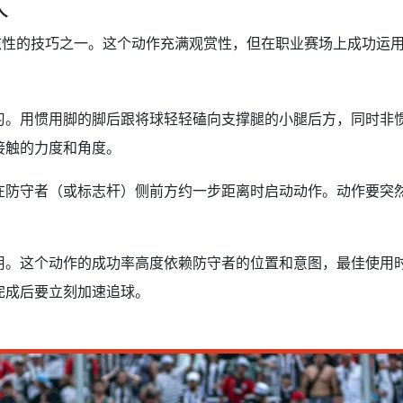
人
标志性的技巧之一。这个动作充满观赏性，但在职业赛场上成功运
习。用惯用脚的脚后跟将球轻轻磕向支撑腿的小腿后方，同时非
接触的力度和角度。
在防守者（或标志杆）侧前方约一步距离时启动动作。动作要突
用。这个动作的成功率高度依赖防守者的位置和意图，最佳使用
完成后要立刻加速追球。