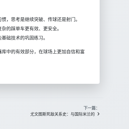
习惯，思考是继续突破、传球还是射门。
复杂的踩单车更有效、更安全。
些基础技术的巩固练习。
器库中的有效部分，在球场上更加自信和富
下一篇：
尤文图斯死敌关系史：与国际米兰的