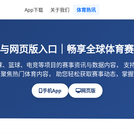
App下载
关于我们
体育热讯
P与网页版入口｜畅享全球体育
球、篮球、电竞等项目的赛事资讯与数据内容， 支
聚焦热门体育内容， 助您轻松获取赛事动态，掌
手机App
网页版